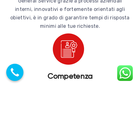
General Service grazie a processi aziendali
interni, innovativi e fortemente orientati agli
obiettivi, è in grado di garantire tempi di risposta
minimi alle tue richieste.
Competenza
General Service assicura il servizio fornito nel
rispetto di tutte le normative vigenti, e con la
professionalità dei propri specialisti. L'ufficio
tecnico interno assiste il cliente dalla fase
progettuale a quella finale, in un rapporto
ottimale di consulenza che ha già permesso ad