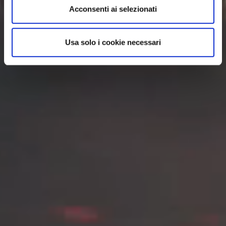
n
Acconsenti ai selezionati
s
o
Usa solo i cookie necessari