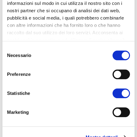
l’utilizzazione di gas di qualsiasi tipo
informazioni sul modo in cui utilizza il nostro sito con i
nostri partner che si occupano di analisi dei dati web,
– Impianti di sollevamento di persone o di
pubblicità e social media, i quali potrebbero combinarle
cose per mezzo di ascensori, montacarichi,
con altre informazioni che ha fornito loro o che hanno
scale mobili e simili
raccolto dal suo utilizzo dei loro servizi. Acconsenta ai
nostri cookie se continua ad utilizzare il nostro sito web.
– Impianti di Protezione Antincendio
S
Necessario
e
l
e
Preferenze
z
Abilitazione al
i
o
Statistiche
trasporto per
n
conto terzi
e
Marketing
d
e
l
L’azienda è iscritta regolarmente all’albo