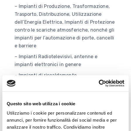
– Impianti di Produzione, Trasformazione,
Trasporto, Distribuzione, Utilizzazione
dell’Energia Elettrica, Impianti di Protezione
contro le scariche atmosferiche, nonché gli
impianti per l’automazione di porte, cancelli
e barriere
– Impianti Radiotelevisivi, antenne e
impianti elettronici in genere
– Impianti di riscaldamento,
climatizzazione, condizionamento,
refrigerazione di qualsiasi natura o specie,
comprese opere di evacuazione dei prodotti
Questo sito web utilizza i cookie
della combustione e delle condense, di
Utilizziamo i cookie per personalizzare contenuti ed
ventilazione e aerazione dei locali
annunci, per fornire funzionalità dei social media e per
– Impianti per la distribuzione e
analizzare il nostro traffico. Condividiamo inoltre