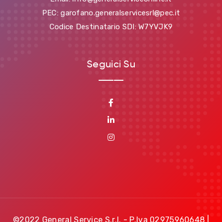
PEC: garofano.generalservicesrl@pec.it
Codice Destinatario SDI: W7YVJK9
Seguici Su
©2022 General Service S.r.l. - P.Iva 02975960648 |