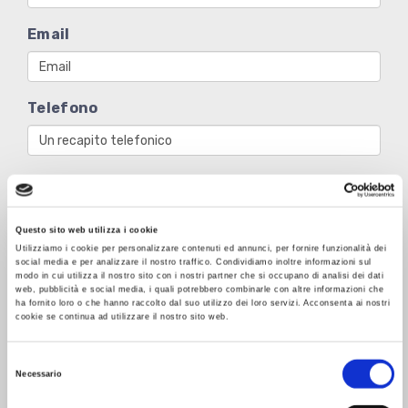
Email
Telefono
Messaggio
Questo sito web utilizza i cookie
Utilizziamo i cookie per personalizzare contenuti ed annunci, per fornire funzionalità dei
social media e per analizzare il nostro traffico. Condividiamo inoltre informazioni sul
modo in cui utilizza il nostro sito con i nostri partner che si occupano di analisi dei dati
web, pubblicità e social media, i quali potrebbero combinarle con altre informazioni che
Letta e compresa l’informativa privacy presente in
ha fornito loro o che hanno raccolto dal suo utilizzo dei loro servizi. Acconsenta ai nostri
questo
LINK
, ai sensi dell’art. 6 del Regolamento
Europeo in materia di Protezione dei Dati n. 679/2016,
cookie se continua ad utilizzare il nostro sito web.
presto il consenso all’utilizzo dei miei dati.
S
Necessario
INVIA
e
l