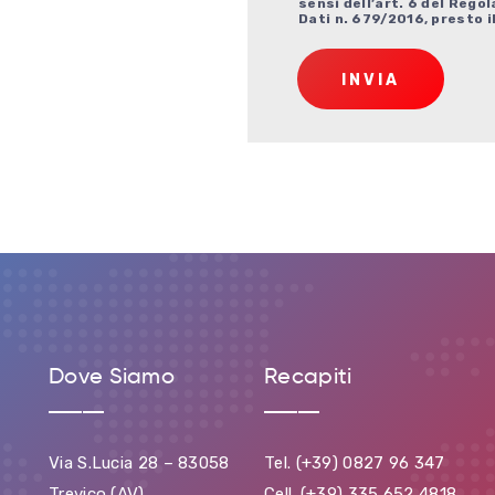
sensi dell’art. 6 del Reg
Dati n. 679/2016, presto il
INVIA
Dove Siamo
Recapiti
Via S.Lucia 28 – 83058
Tel. (+39) 0827 96 347
Trevico (AV)
Cell. (+39) 335 652 4818