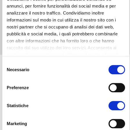
annunci, per fornire funzionalità dei social media e per
Letta e compresa l’informativa privacy presente in
analizzare il nostro traffico. Condividiamo inoltre
questo
LINK
, ai sensi dell’art. 6 del Regolamento
Europeo in materia di Protezione dei Dati n. 679/2016,
informazioni sul modo in cui utilizza il nostro sito con i
presto il consenso all’utilizzo dei miei dati.
nostri partner che si occupano di analisi dei dati web,
pubblicità e social media, i quali potrebbero combinarle
INVIA
con altre informazioni che ha fornito loro o che hanno
raccolto dal suo utilizzo dei loro servizi. Acconsenta ai
nostri cookie se continua ad utilizzare il nostro sito web.
S
Necessario
e
l
e
Preferenze
z
i
o
Statistiche
n
e
Marketing
d