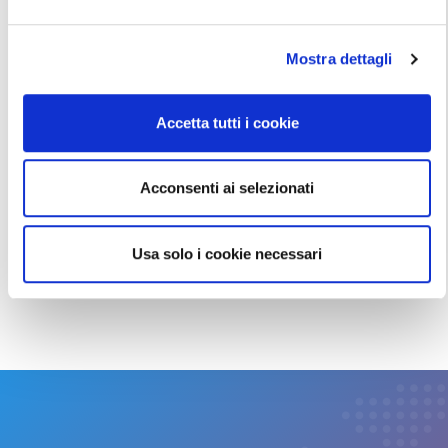
e
l
Mostra dettagli
c
o
n
Accetta tutti i cookie
s
e
n
Acconsenti ai selezionati
s
o
Usa solo i cookie necessari