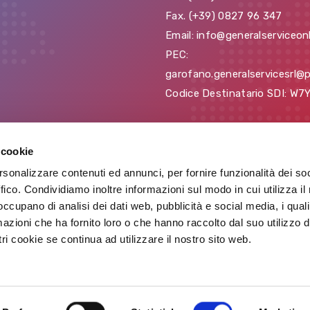
Fax. (+39) 0827 96 347
Email: info@generalserviceonl
PEC:
garofano.generalservicesrl@p
Codice Destinatario SDI: W
 cookie
rsonalizzare contenuti ed annunci, per fornire funzionalità dei so
ffico. Condividiamo inoltre informazioni sul modo in cui utilizza il 
 occupano di analisi dei dati web, pubblicità e social media, i qual
2 General Service S.r.l. - P.Iva 02975960648 | Powered 
azioni che ha fornito loro o che hanno raccolto dal suo utilizzo d
ri cookie se continua ad utilizzare il nostro sito web.