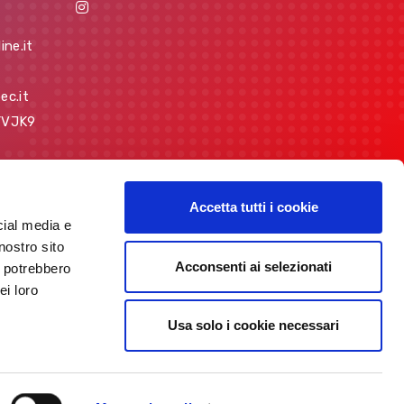
ine.it
ec.it
7YVJK9
Accetta tutti i cookie
cial media e
nostro sito
Acconsenti ai selezionati
i potrebbero
by
AT
ei loro
Usa solo i cookie necessari