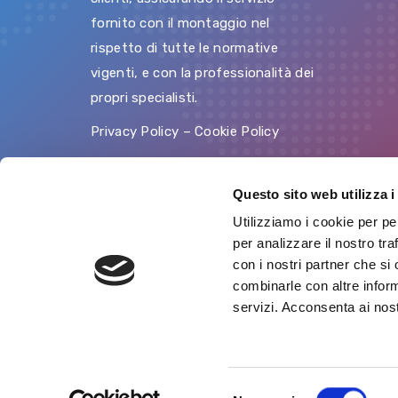
fornito con il montaggio nel
rispetto di tutte le normative
vigenti, e con la professionalità dei
propri specialisti.
Privacy Policy
–
Cookie Policy
Questo sito web utilizza i
Utilizziamo i cookie per pe
per analizzare il nostro tra
con i nostri partner che si
©202
combinarle con altre inform
servizi. Acconsenta ai nost
S