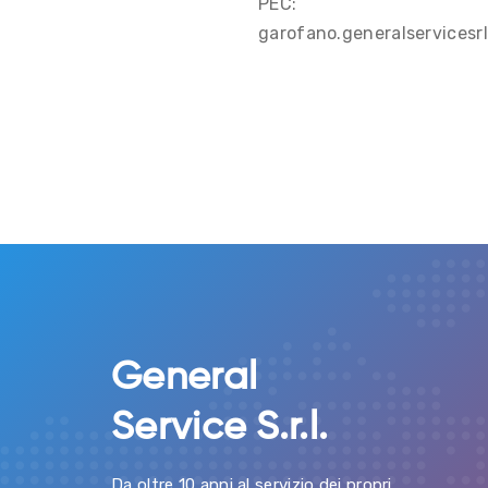
PEC:
garofano.generalservicesr
General
Service S.r.l.
Da oltre 10 anni al servizio dei propri