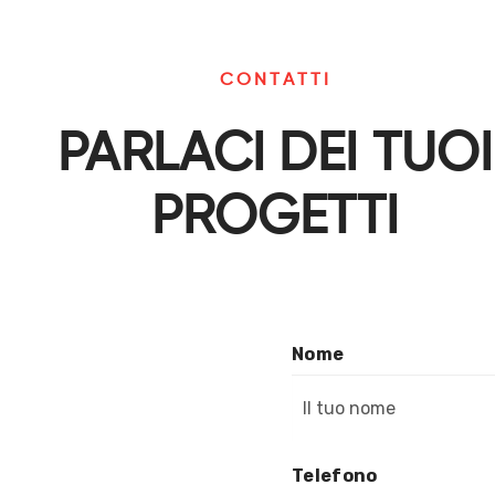
C
O
N
T
A
T
T
I
PARLACI DEI TUOI
PROGETTI
Nome
Telefono