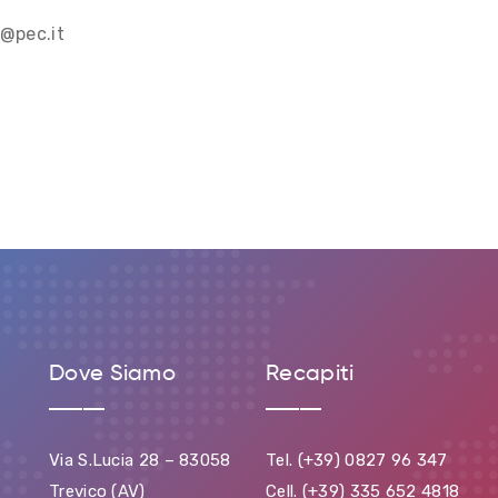
l@pec.it
Dove Siamo
Recapiti
Via S.Lucia 28 – 83058
Tel. (+39) 0827 96 347
Trevico (AV)
Cell. (+39) 335 652 4818